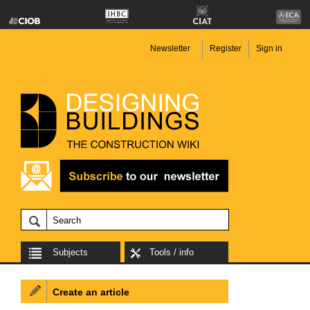
Newsletter
Register
Sign in
Subjects
Tools / info
Create an article