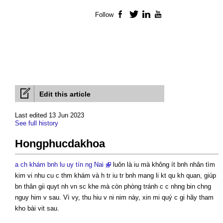
Follow
Facebook
Twitter
LinkedIn
YouTube
Edit this article
Last edited 13 Jun 2023
See full history
Hongphucdakhoa
a ch khám bnh lu uy tín ng Nai
luôn là iu mà không ít bnh nhân tìm
kim vi nhu cu c thm khám và h tr iu tr bnh mang li kt qu kh quan, giúp
bn thân gii quyt nh vn sc khe mà còn phòng tránh c c nhng bin chng
nguy him v sau. Vì vy, thu hiu v ni nim này, xin mi quý c gi hãy tham
kho bài vit sau.