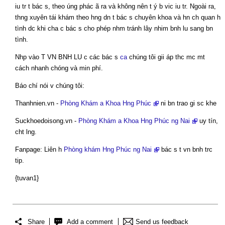
iu tr t bác s, theo úng phác ã ra và không nên t ý b vic iu tr. Ngoài ra,
thng xuyên tái khám theo hng dn t bác s chuyên khoa và hn ch quan h
tình dc khi cha c bác s cho phép nhm tránh lây nhim bnh lu sang bn
tình.
Nhp vào T VN BNH LU c các bác s
ca
chúng tôi gii áp thc mc mt
cách nhanh chóng và min phí.
Báo chí nói v chúng tôi:
Thanhnien.vn -
Phòng Khám a Khoa Hng Phúc
ni bn trao gi sc khe
Suckhoedoisong.vn -
Phòng Khám a Khoa Hng Phúc ng Nai
uy tín,
cht lng.
Fanpage: Liên h
Phòng khám Hng Phúc ng Nai
bác s t vn bnh trc
tip.
{tuvan1}
Share
Add a comment
Send us feedback