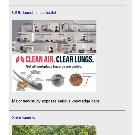
CIOB launch silica toolkit
Major new study exposes serious knowledge gaps.
Solar window