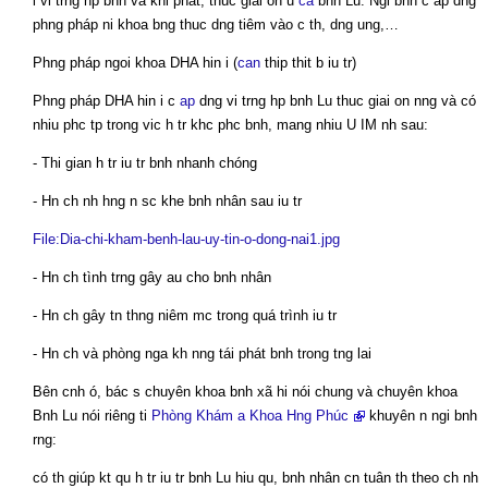
i vi trng hp bnh va khi phát, thuc giai on u
ca
bnh Lu. Ngi bnh c áp dng
phng pháp ni khoa bng thuc dng tiêm vào c th, dng ung,…
Phng pháp ngoi khoa DHA hin i (
can
thip thit b iu tr)
Phng pháp DHA hin i c
ap
dng vi trng hp bnh Lu thuc giai on nng và có
nhiu phc tp trong vic h tr khc phc bnh, mang nhiu U IM nh sau:
- Thi gian h tr iu tr bnh nhanh chóng
- Hn ch nh hng n sc khe bnh nhân sau iu tr
File:Dia-chi-kham-benh-lau-uy-tin-o-dong-nai1.jpg
- Hn ch tình trng gây au cho bnh nhân
- Hn ch gây tn thng niêm mc trong quá trình iu tr
- Hn ch và phòng nga kh nng tái phát bnh trong tng lai
Bên cnh ó, bác s chuyên khoa bnh xã hi nói chung và chuyên khoa
Bnh Lu nói riêng ti
Phòng Khám a Khoa Hng Phúc
khuyên n ngi bnh
rng:
có th giúp kt qu h tr iu tr bnh Lu hiu qu, bnh nhân cn tuân th theo ch nh