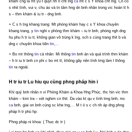
khám cng là mt yu t quyt nh n cht lng
ca
mt c s Y khoa cht lng. Cn có
s nhit tình, vui v, chu áo và tn tâm hng dn bnh nhân trong vic hoàn tt h
s – thm khám & iu tr - dng bnh.
+ C s h tng khang trang: Mt phòng khám hay c s Y khoa chuyên
khang trang, y
tin
nghi v phòng thm khám – iu tr bnh, phòng ngh dng
hu phu h tr iu tr, không gian vô trùng k lng, sch s cùng trang thit b và
dng c chuyên khoa tiên
tin
,…
+ Bo mt thông
tin
cá nhân: Mi thông
tin
bnh án và quá trình thm khám
– h tr iu tr bnh cn phi c bo mt tt, không gây nên tình trng làm l thông
tin
ra ngoài.
H tr iu tr Lu hiu qu cùng phng pháp hin i
Khi quý bnh nhân n vi Phòng Khám a Khoa Hng Phúc, thc hin vic thm
khám – kim tra – xét nghim cn thit. Da vào kt qu v tình trng bnh, mc
ca
bnh, giai on bnh cùng sc khe tng,… M t ó s c ch nh áp dng phng
pháp h tr phù hp:
Phng pháp ni khoa: ( Thuc dc tr )