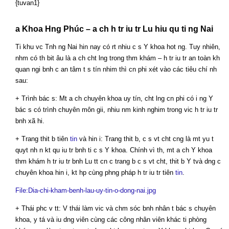
{tuvan1}
a Khoa Hng Phúc – a ch h tr iu tr Lu hiu qu ti ng Nai
Ti khu vc Tnh ng Nai hin nay có rt nhiu c s Y khoa hot ng. Tuy nhiên,
nhm có th bit âu là a ch cht lng trong thm khám – h tr iu tr an toàn kh
quan ngi bnh c an tâm t s tín nhim thì cn phi xét vào các tiêu chí nh
sau:
+ Trình bác s: Mt a ch chuyên khoa uy tín, cht lng cn phi có i ng Y
bác s có trình chuyên môn gii, nhiu nm kinh nghim trong vic h tr iu tr
bnh xã hi.
+ Trang thit b tiên
tin
và hin i: Trang thit b, c s vt cht cng là mt yu t
quyt nh n kt qu iu tr bnh ti c s Y khoa. Chính vì th, mt a ch Y khoa
thm khám h tr iu tr bnh Lu tt cn c trang b c s vt cht, thit b Y tvà dng c
chuyên khoa hin i, kt hp cùng phng pháp h tr iu tr tiên
tin
.
File:Dia-chi-kham-benh-lau-uy-tin-o-dong-nai.jpg
+ Thái phc v tt: V thái làm vic và chm sóc bnh nhân t bác s chuyên
khoa, y tá và iu dng viên cùng các công nhân viên khác ti phòng